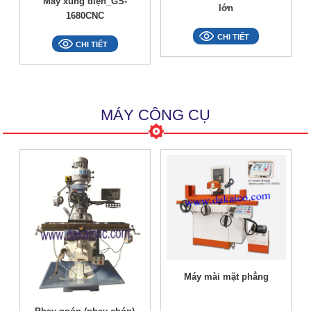
Máy xung điện_GS-
lớn
1680CNC
CHI TIẾT
CHI TIẾT
MÁY CÔNG CỤ
Máy mài mặt phẳng