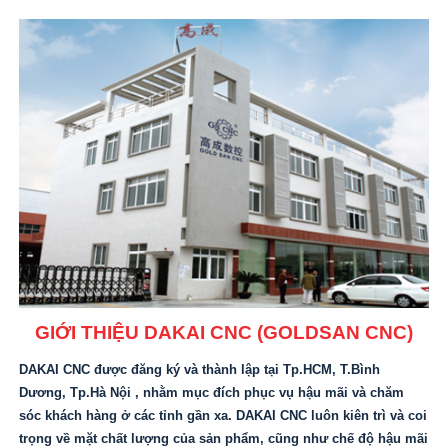
Phụ tùng vật tư
Máy cắt dây CNC (Loại 3 dao) Motor Servo
Máy mài mặt phẳng
Lò cao tần
BẢN ĐỒ
Dịch vụ sửa chữa & cải tạo máy
Máy cắt dây đồng
Máy cưa vòng
Máy mài dao
Vật Tư Máy Cắt Dây
LIÊN HỆ
Máy bắn lỗ NZ & CNC
Máy Scan 3D
Máy bắn ký tự
Vật Tư Máy Bắn Lỗ
Dịch vụ sửa máy CNC
Máy xung điện (EDM)
Vật Tư Máy Xung (EDM)
DV sửa máy cắt dây CNC
Máy phay khắc CNC
Vật Tư Máy CNC
Dịch vụ sửa máy cắt dây CNC
Phay CNC/ Trung tâm gia công
Vật Tư Máy Cắt Tia Nước
Lắp Ráp Thước Quang Học(SINO-WANHAO)
Máy điêu khắc Gỗ
Máy tiện CNC
Máy cắt tia nước
GIỚI THIỆU DAKAI CNC (GOLDSAN CNC)
DAKAI CNC được đăng ký và thành lập tại Tp.HCM, T.Bình
Dương, Tp.Hà Nội , nhằm mục đích phục vụ hậu mãi và chăm
sóc khách hàng ở các tỉnh gần xa. DAKAI CNC luôn kiên trì và coi
trọng về mặt chất lượng của sản phẩm, cũng như chế độ hậu mãi