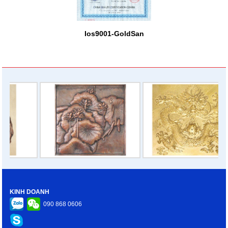
Ios9001-GoldSan
KINH DOANH
090 868 0606