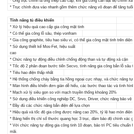
* Ống trục chính là ống thép cao cấp, khi gia công cần đạt độ chính x
* Trục chính đưa vào nhanh gồm thêm chức năng vô đoạn để tăng tuổi
Tính năng tủ điều khiển
* Xử lý hiệu quả cao cấp gia công mặt tinh
* Có thể gia công lỗ sâu, thép vonfram
* Gia công graphite, tiêu hao siêu vi, có thể gia công mặt tinh trên diện 
* Sử dụng thiết kế Mos-Fet, hiệu suất
cao
* Chức năng tự động điều chỉnh chống động than và tự động xả cặn
* Tốc độ 2 phân đoạn bước tiến Secvo, tính năng gia công bắn lỗ sâu ti
* Tiêu hao điện thấp nhất
* Hệ thống chống cháy bằng tia hồng ngoại cực nhạy, và chức năng tự 
* Màn hình điều khiển đơn giản dễ hiểu, các bước thao tác và tình hìn
* Mạch xử lý siêu gọn so với mạch truyền thống khoảng 20%
* Sử dụng điều khiển công nghiệp DC, Srvo, Driver, chức năng bảo vệ k
* Đầy đủ các chức năng bắn điện để lựa chọn
* Hiệu quả và tốc độ gia công được nâng cao 20%, tỷ lệ hao mòn điện
* Bảng hiển thị chỉ số thước quang học 3 trục, đảm bảo độ chính xác g
* Với chức năng tự động gia công tinh 10 đoạn, bảo trì PC tiêu chuẩn 
mãi.