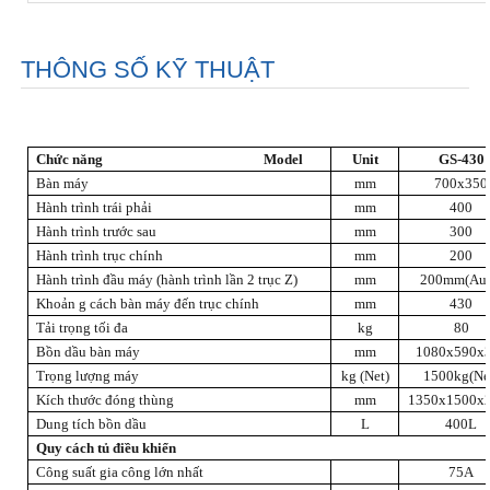
THÔNG SỐ KỸ THUẬT
Chức năng Model
Unit
GS-430
Bàn máy
mm
700x350
Hành trình trái phải
mm
400
Hành trình trước sau
mm
300
Hành trình trục chính
mm
200
Hành trình đầu máy (hành trình lần 2 trục Z)
mm
200mm(Aut
Khoản g cách bàn máy đến trục chính
mm
430
Tải trọng tối đa
kg
80
Bồn dầu bàn máy
mm
1080x590x
Trọng lượng máy
kg (Net)
1500kg(Ne
Kích thước đóng thùng
mm
1350x1500x
Dung tích bồn dầu
L
400L
Quy cách tủ điều khiển
Công suất gia công lớn nhất
75A