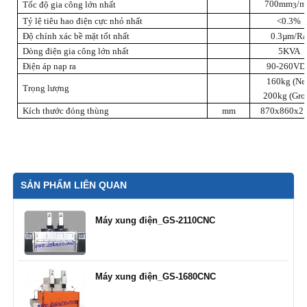
700mm
/m
Tốc độ gia công lớn nhất
3
Tỷ lệ tiêu hao điện cực nhỏ nhất
<0.3%
Độ chính xác bề mặt tốt nhất
0.3µm/R
Dòng điện gia công lớn nhất
5KVA
Điện áp nạp ra
90-260VD
160kg (Ne
Trọng lượng
200kg (Gros
Kích thước đóng thùng
mm
870x860x2
SẢN PHẨM LIÊN QUAN
Máy xung điện_GS-2110CNC
Máy xung điện_GS-1680CNC