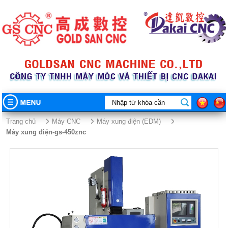
TRANG CHỦ
Trang chủ
Máy CNC
Máy xung điện (EDM)
máy xung điện-gs-450znc
GIỚI THIỆU
SẢN PHẨM
CHỨNG CHỈ CHẤT LƯỢNG
Máy CNC
Máy Công Cụ
Máy cắt dây CNC (Loại 1 dao) Motor Bước
VIDEO
Máy móc thiết bị khác
Máy cắt dây CNC (Loại 3 dao) Motor Bước
Máy phay ngón (Phay chóp)
TIN TỨC